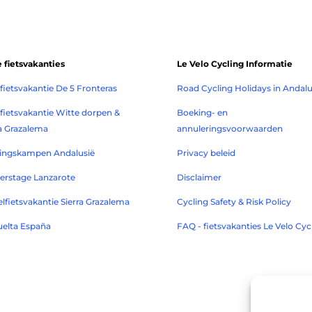
 fietsvakanties
Le Velo Cycling Informatie
fietsvakantie De 5 Fronteras
Road Cycling Holidays in Andalu
fietsvakantie Witte dorpen &
Boeking- en
ra Grazalema
annuleringsvoorwaarden
ningskampen Andalusië
Privacy beleid
erstage Lanzarote
Disclaimer
lfietsvakantie Sierra Grazalema
Cycling Safety & Risk Policy
uelta España
FAQ - fietsvakanties Le Velo Cyc