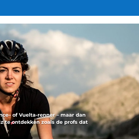
ance
– of
Vuelta-renner
– maar dan
iz te ontdekken zoals de profs dat