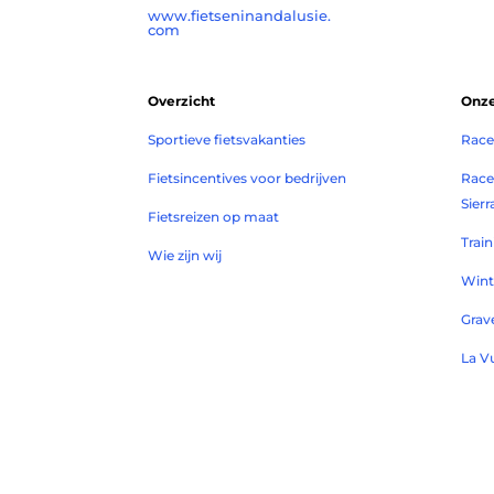
www.fietseninandalusie.
com
Overzicht
Onze
Sportieve fietsvakanties
Race
Fietsincentives voor bedrijven
Race
Sier
Fietsreizen op maat
Trai
Wie zijn wij
Wint
Grave
La V