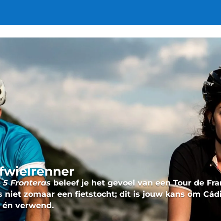
ofwielrenner
e
5 Fronteras
beleef je het gevoel van een
Tour de Fr
s niet zomaar een fietstocht; dit is jouw kans om Cád
d én verwend.