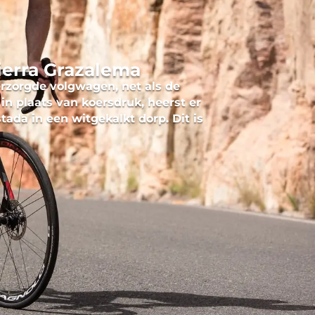
ierra Grazalema
rzorgde volgwagen, net als de
in plaats van koersdruk, heerst er
tada in een witgekalkt dorp. Dit is