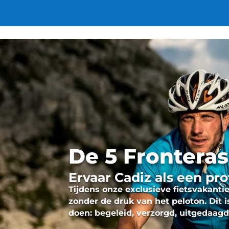
De 5 Fronteras
Ervaar Cadiz als een pr
Tijdens onze exclusieve fietsvakanti
zonder de druk van het peloton. Dit i
doen: begeleid, verzorgd, uitgedaag