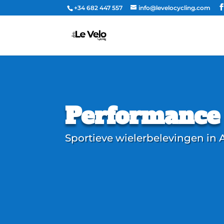
+34 682 447 557
info@levelocycling.com
Performance 
Sportieve wielerbelevingen in 