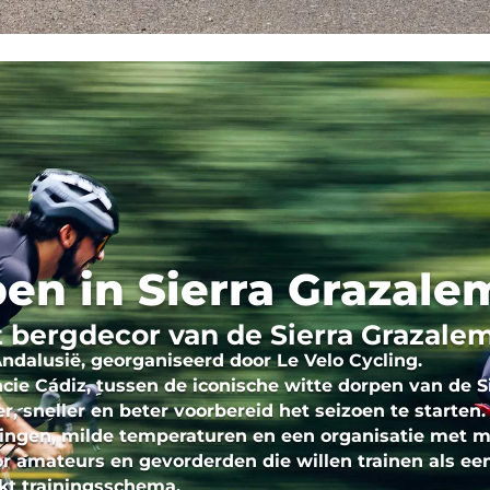
en in Sierra Grazale
t bergdecor van de Sierra Grazale
Andalusië
, georganiseerd door
Le Velo Cycling
.
ncie
Cádiz
, tussen de iconische witte dorpen van de
S
, sneller en beter voorbereid het seizoen te starten.
ngen, milde temperaturen en een organisatie met 
or amateurs en gevorderden die willen trainen als ee
t trainingsschema.