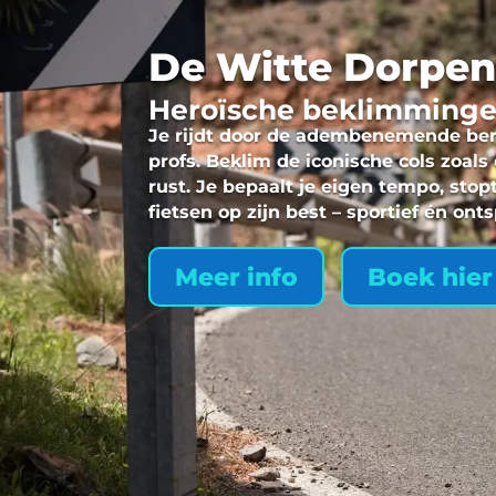
De Witte Dorpen
Heroïsche beklimmingen
Je rijdt door de adembenemende berg
profs. Beklim de iconische cols zoal
rust. Je bepaalt je eigen tempo, stop
fietsen op zijn best – sportief én ont
Meer info
Boek hier