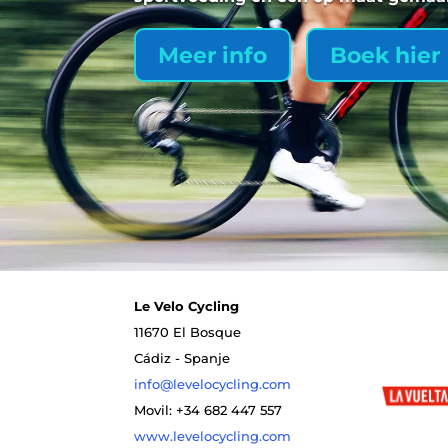
Meer info
Boek hier
Le Velo Cycling
11670 El Bosque
Cádiz - Spanje
info@levelocycling.com
Movil: +34 682 447 557
www.levelocycling.com