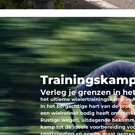
Trainingskamp
Verleg je grenzen in he
het ultieme
wielertrainingskamp in 
In het bergachtige hart van de provi
een wielrenner nodig heeft om sterker
Rustige wegen, uitdagende beklimmi
kamp tot de ideale voorbereiding vo
sportvoeding en een op maat gemaak