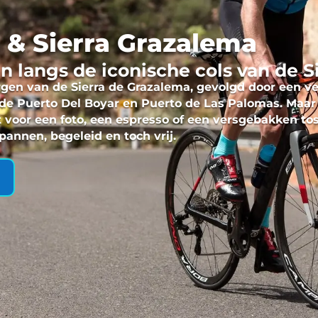
 & Sierra Grazalema
 langs de iconische cols van de S
en van de Sierra de Grazalema, gevolgd door een ve
s de Puerto Del Boyar en Puerto de Las Palomas. Maar 
t voor een foto, een espresso of een versgebakken tos
spannen, begeleid en toch vrij.