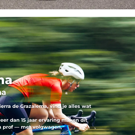
ma
ma
ierra de Grazalema
, vind je alles wat
meer dan
15 jaar ervaring
maken dit
n prof — met
volgwagen,