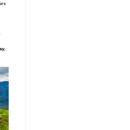
ars
n
n
day
,