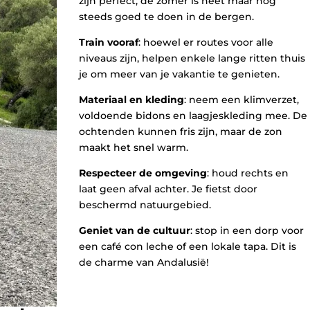
zijn perfect; de zomer is heet maar nog
steeds goed te doen in de bergen.
Train vooraf
: hoewel er routes voor alle
niveaus zijn, helpen enkele lange ritten thuis
je om meer van je vakantie te genieten.
Materiaal en kleding
: neem een klimverzet,
voldoende bidons en laagjeskleding mee. De
ochtenden kunnen fris zijn, maar de zon
maakt het snel warm.
Respecteer de omgeving
: houd rechts en
laat geen afval achter. Je fietst door
beschermd natuurgebied.
Geniet van de cultuur
: stop in een dorp voor
een café con leche of een lokale tapa. Dit is
de charme van Andalusië!