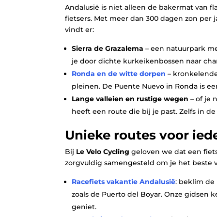
Andalusië is niet alleen de bakermat van f
fietsers. Met meer dan 300 dagen zon per j
vindt er:
Sierra de Grazalema
– een natuurpark met
je door dichte kurkeikenbossen naar char
Ronda en de witte dorpen
– kronkelende
pleinen. De Puente Nuevo in Ronda is een
Lange valleien en rustige wegen
– of je
heeft een route die bij je past. Zelfs in
Unieke routes voor iede
Bij
Le Velo Cycling
geloven we dat een fiets
zorgvuldig samengesteld om je het beste v
Racefiets vakantie Andalusië
: beklim de
zoals de Puerto del Boyar. Onze gidsen k
geniet.