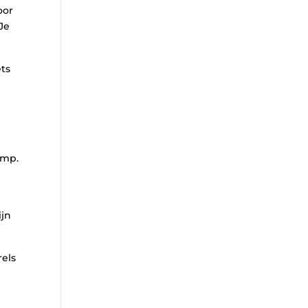
oor
Je
ets
amp.
ijn
rels