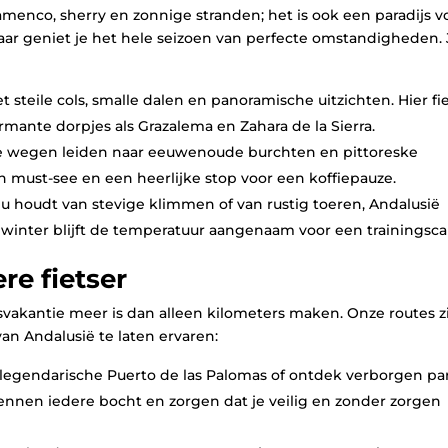
lamenco, sherry en zonnige stranden; het is ook een paradijs v
aar geniet je het hele seizoen van perfecte omstandigheden. 
 steile cols, smalle dalen en panoramische uitzichten. Hier fi
mante dorpjes als Grazalema en Zahara de la Sierra.
 wegen leiden naar eeuwenoude burchten en pittoreske
 must‑see en een heerlijke stop voor een koffiepauze.
 nu houdt van stevige klimmen of van rustig toeren, Andalusië
 de winter blijft de temperatuur aangenaam voor een trainingsc
re fietser
vakantie meer is dan alleen kilometers maken. Onze routes z
an Andalusië te laten ervaren:
 legendarische Puerto de las Palomas of ontdek verborgen pa
ennen iedere bocht en zorgen dat je veilig en zonder zorgen