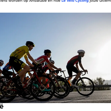
rliefd worden op Andalusië en hoe
Le Velo Cycling
jouw ultie
ë